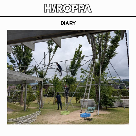
HIROPPA
長崎県波佐見町でアーティストや職人と楽しむ公園
DIARY