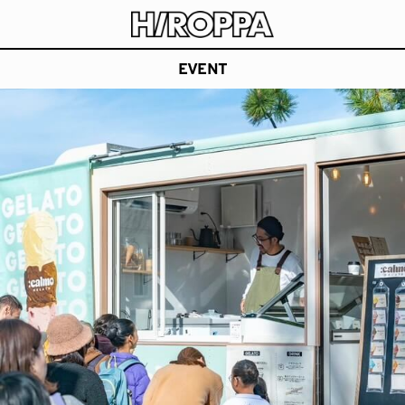
HIROPPA
長崎県波佐見町でアーティストや職人と楽しむ公園
EVENT