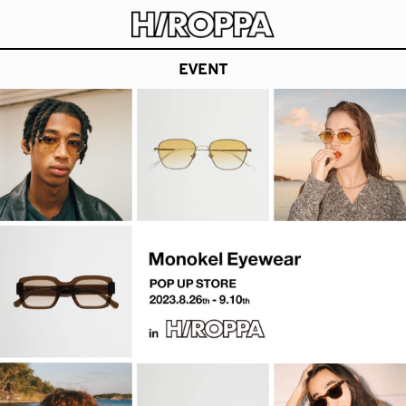
HIROPPA
長崎県波佐見町でアーティストや職人と楽しむ公園
EVENT