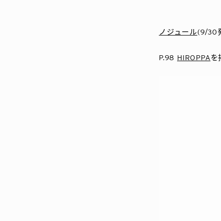
ノジュール
(9/3
P.98
HIROPPA
を