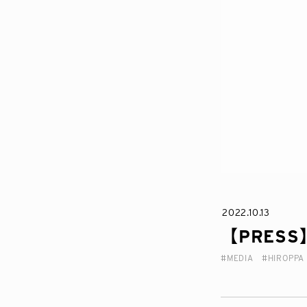
2022.10.13
【PRES
#MEDIA
#HIROPPA