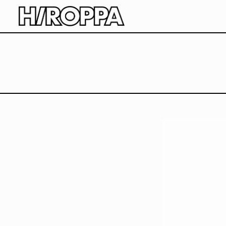
HIROPPA
長崎県波佐見町でアーティストや職人と楽しむ公園