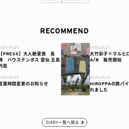
RECOMMEND
2026.06.25
2026.05.27
【PRESS】大人絶景旅 長
大竹彩子×マルヒロ
崎 ハウステンボス 雲仙 五島
A/B 販売開始
列島
2026.05.25
2026.05.25
営業時間変更のお知らせ
HIROPPAの鉄パ
れました
DIARY一覧へ戻る