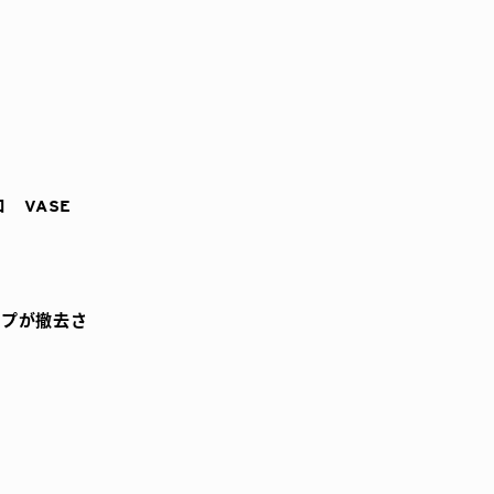
 VASE
イプが撤去さ