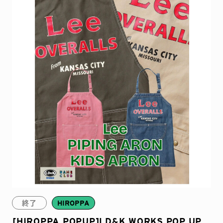
終了
HIROPPA
[HIROPPA,POPUP]LD&K WORKS POP UP