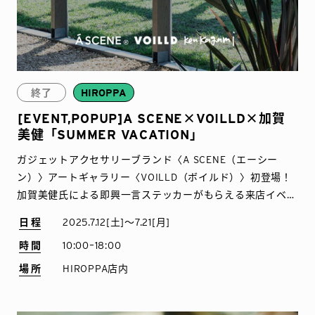
終了
HIROPPA
[EVENT,POPUP]A SCENE×VOILLD×加賀
美健「SUMMER VACATION」
ガジェットアクセサリーブランド〈A SCENE（エーシー
ン）〉アートギャラリー〈VOILLD（ボイルド）〉初登場！
加賀美健氏による即興一言ステッカーがもらえる来店イベン
トも！
日程
2025.7.12[土]〜7.21[月]
時間
10:00ｰ18:00
場所
HIROPPA店内