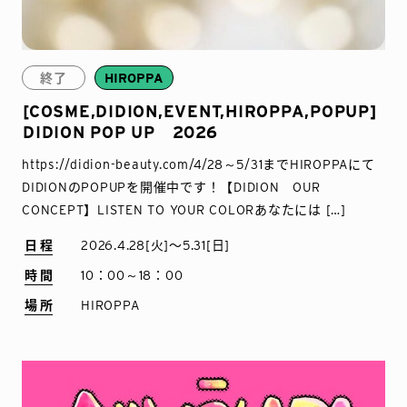
終了
HIROPPA
[COSME,DIDION,EVENT,HIROPPA,POPUP]
DIDION POP UP 2026
https://didion-beauty.com/4/28～5/31までHIROPPAにて
DIDIONのPOPUPを開催中です！【DIDION OUR
CONCEPT】LISTEN TO YOUR COLORあなたには […]
日程
2026.4.28[火]〜5.31[日]
時間
10：00～18：00
場所
HIROPPA